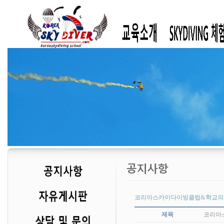
코리아스카이다이빙클럽&학교의 
제목
코리아