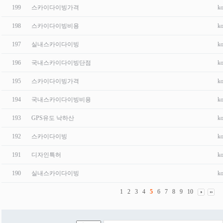
199
스카이다이빙가격
ko
198
스카이다이빙비용
ko
197
실내스카이다이빙
ko
196
국내스카이다이빙단점
ko
195
스카이다이빙가격
ko
194
국내스카이다이빙비용
ko
193
GPS유도 낙하산
ko
192
스카이다이빙
ko
191
디자인특허
ko
190
실내스카이다이빙
ko
1
2
3
4
5
6
7
8
9
10