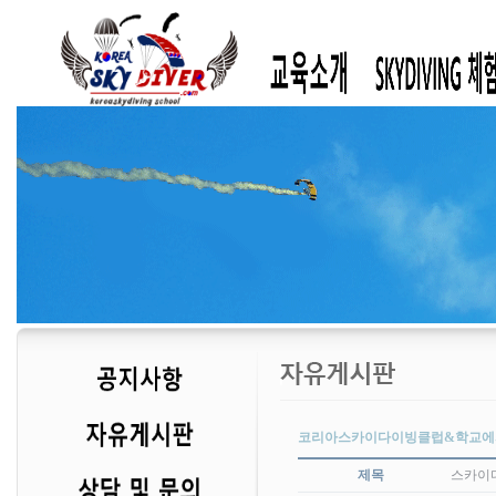
코리아스카이다이빙클럽&학교에서
제목
스카이