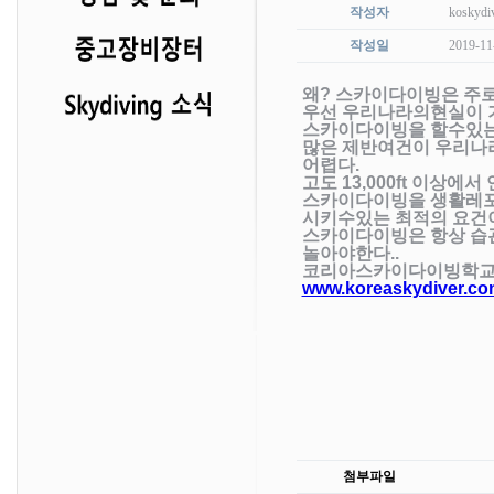
작성자
koskydi
작성일
2019-11
왜? 스카이다이빙은 주
우선 우리나라의현실이 
스카이다이빙을 할수있는 
많은 제반여건이 우리나
어렵다.
고도 13,000ft 이상에
스카이다이빙을 생활레포
시키수있는 최적의 요건
스카이다이빙은 항상 습
놀아야한다..
코리아스카이다이빙학
www.koreaskydiver.co
첨부파일