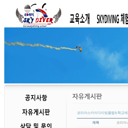
코리아스카이다이빙클럽&학교에서
제목
코리아